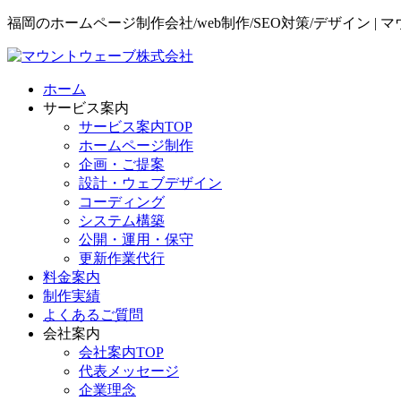
福岡のホームページ制作会社/web制作/SEO対策/デザイン |
ホーム
サービス案内
サービス案内TOP
ホームページ制作
企画・ご提案
設計・ウェブデザイン
コーディング
システム構築
公開・運用・保守
更新作業代行
料金案内
制作実績
よくあるご質問
会社案内
会社案内TOP
代表メッセージ
企業理念