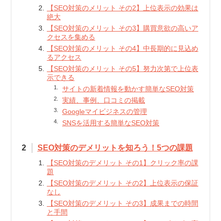
【SEO対策のメリット その2】上位表示の効果は
絶大
【SEO対策のメリット その3】購買意欲の高いア
クセスを集める
【SEO対策のメリット その4】中長期的に見込め
るアクセス
【SEO対策のメリット その5】努力次第で上位表
示できる
サイトの新着情報を動かす簡単なSEO対策
実績、事例、口コミの掲載
Googleマイビジネスの管理
SNSを活用する簡単なSEO対策
SEO対策のデメリットを知ろう！5つの課題
【SEO対策のデメリット その1】クリック率の課
題
【SEO対策のデメリット その2】上位表示の保証
なし
【SEO対策のデメリット その3】成果までの時間
と手間