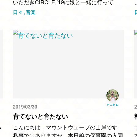
、
いただきCIRCLE ’19に娘と一緒に行ってき
敷
ました。 土日は予報では「滝のような雨が
日々
音楽
降る」みたいなことが言われていたので、
子…
クニヒロ
2019/03/30
2
育てないと育たない
っ
こんにちは。マウントウェーブの山岸です。
私事ではありますが、本日娘の保育園の入園