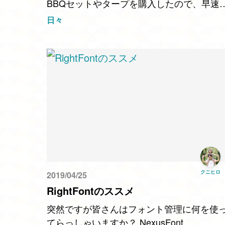
BBQセットやタープを購入したので、早速
タープ設営の練習も兼ねて家の近くの河川
日々
でBBQをしてきました。遠出も考えました
が、雨も降りそう…
クニヒロ
2019/04/25
RightFontのススメ
突然ですが皆さんはフォント管理に何を使
てらっしゃいますか？ NexusFont