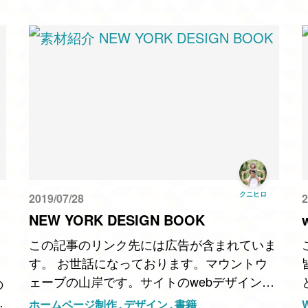
のかつきしょうへいさ…
クニヒロ
2019/07/28
2
NEW YORK DESIGN BOOK
この記事のリンク先には広告が含まれていま
す。 お世話になっております。マウントウ
ェーブの山岸です。サイトのwebデザイン、
の
雑誌やチラシデザインなどに便利な素材集の
に
ホームページ制作
デザイン
書籍