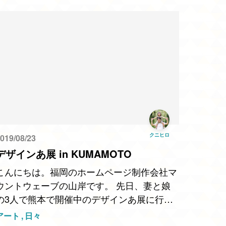
クニヒロ
019/08/23
デザインあ展 in KUMAMOTO
こんにちは。福岡のホームページ制作会社マ
ウントウェーブの山岸です。 先日、妻と娘
の3人で熊本で開催中のデザインあ展に行っ
てきました。「デザインあ」はNHK Eテレで
アート
日々
放送されているこどもたちのデザイン的思考