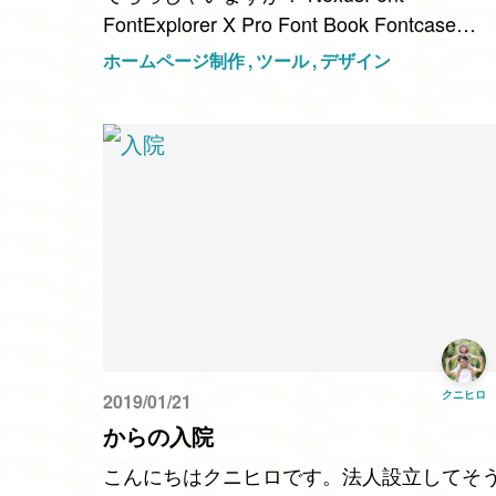
FontExplorer X Pro Font Book Fontcase
RightFont などなど、色々なフォントツール
ホームページ制作
ツール
デザイン
がありますが…
クニヒロ
2019/01/21
からの入院
こんにちはクニヒロです。法人設立してそ