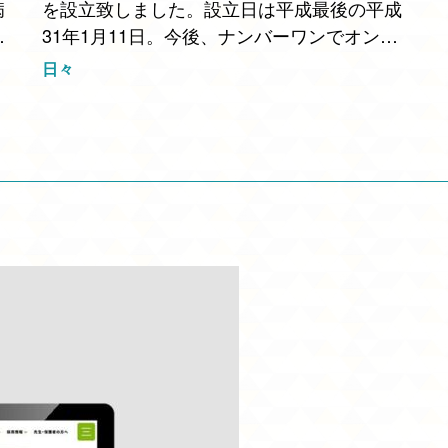
病
を設立致しました。設立日は平成最後の平成
31年1月11日。今後、ナンバーワンでオンリ
ーワンな会社になるように、業務に励んでい
日々
て
きたいと思います。 今後、少しでもマウン
トウェーブの事、…