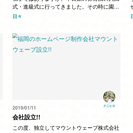
式・進級式に行ってきました。その時に園長
先生が「子どもは育てないと育たない」とぽ
日々
つりと仰っていたのですが、なかなか深い言
葉だなと感銘を受けま…
クニヒロ
2019/01/11
会社設立!!
う
この度、独立してマウントウェーブ株式会社