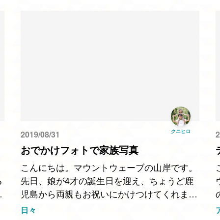
クニヒロ
2019/08/31
2
おでかけフォトで家族写真
こんにちは。マウントウェーブの山岸です。
る
先日、娘が4才の誕生日を迎え、ちょうど鹿
児島から両親もお祝いにかけつけてくれまし
ー
たので、以前からサイト制作でお世話になっ
日々
ている出張撮影をされているおでかけフォト