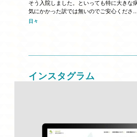
そう入院しました。といっても特に大きな
気にかかった訳では無いのでご安心くださ
い。 扁桃腺が少し大きいらしく、ハタチ位
日々
からの喉を痛めてからの高熱をたまにひい
いたのはそのせいだとい…
インスタグラム