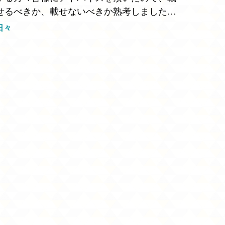
せるべきか、載せないべきか熟考しました。
そもそも何故掲載するのに違和感を覚えたか
日々
というと、弊社はテンプレートを用いてデザ
インをしていません…