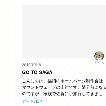
クニヒロ
2019/10/18
GO TO SAGA
こんにちは。福岡のホームページ制作会社
マウントウェーブの山岸です。随分前にな
のですが、家族で佐賀に小旅行してきまし
た。主な目的は御船山楽園で開催中の「チ
アート
日々
ムラボ かみさまがすまう森」と、陶器廻り