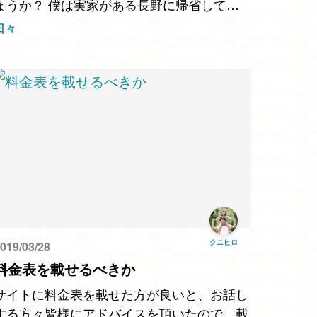
ょうか？ 僕は実家がある長野に帰省して参
りました。娘をキャンプに連れていき一緒に
日々
星空を眺めたり、軽井沢のアウトレットで買
い物を楽しんだり、お…
クニヒロ
019/03/28
料金表を載せるべきか
サイトに料金表を載せた方が良いと、お話し
する方々皆様にアドバイスを頂いたので、載