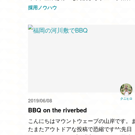
アピールしているかと思います。一説によ
採用ノウハウ
と東京オリンピックを迎える2020年をピー
に市場は収束を迎…
クニヒロ
2019/06/08
BBQ on the riverbed
こんにちはマウントウェーブの山岸です。
たまたアウトドアな投稿で恐縮です^^;先日