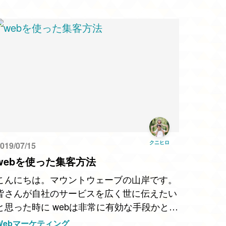
をはぐくむテレビ…
クニヒロ
019/07/15
webを使った集客方法
こんにちは。マウントウェーブの山岸です。
皆さんが自社のサービスを広く世に伝えたい
と思った時に webは非常に有効な手段かと思
います。 しかし一口にwebといっても活用方
Webマーケティング