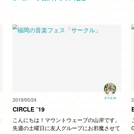
ご紹介です。その名もグラフィティ&フォン
る
ト素材集 …
ク
クニヒロ
2019/05/24
2
CIRCLE ’19
ま
こんにちは！マウントウェーブの山岸です。
先週の土曜日に友人グループにお邪魔させて